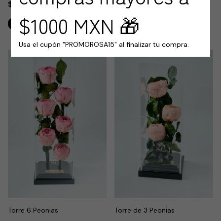
$1,500.00
$2,000.00
$1000 MXN 🎁
Usa el cupón "PROMOROSA15" al finalizar tu compra.
Torre 6 Peonias
Torre de 3 Peonias