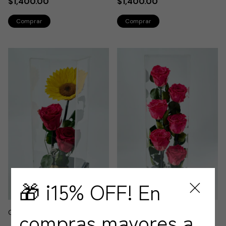
$1,400.00
$1,400.00
🎁 ¡15% OFF! En
compras mayores a
Girasol con Rosas
Torre Floral 6 Rosas