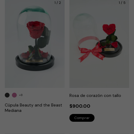
1
/
2
1
/
5
Rosa de corazón con tallo
+8
Cúpula Beauty and the Beast
$900.00
Mediana