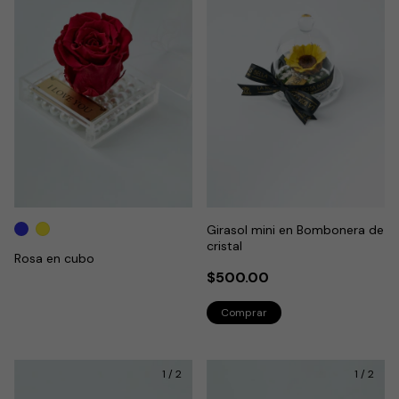
Girasol mini en Bombonera de
cristal
Rosa en cubo
$500.00
1
/
2
1
/
2