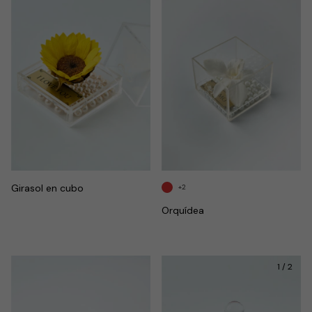
Girasol en cubo
+2
Orquídea
1
/
2