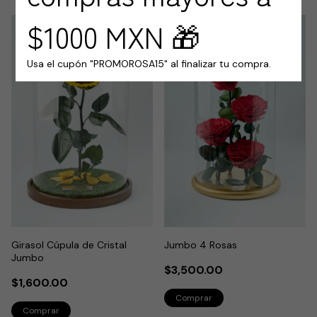
$1000 MXN 🎁
Usa el cupón "PROMOROSA15" al finalizar tu compra.
Girasol Cúpula de Cristal
Jumbo 4 Rosas
Jumbo
$3,500.00
$1,600.00