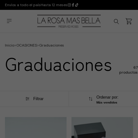
Envíos a todo el país
Hasta 12 meses
Inicio
>
OCASIONES
>
Graduaciones
Graduaciones
67
productos
Ordenar por:
Filtrar
Más vendidos