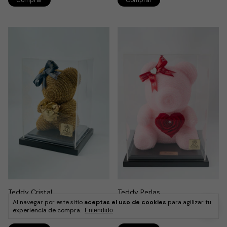
Teddy Cristal
Teddy Perlas
Al navegar por este sitio
aceptas el uso de cookies
para agilizar tu
$1,700.00
$1,700.00
experiencia de compra.
Entendido