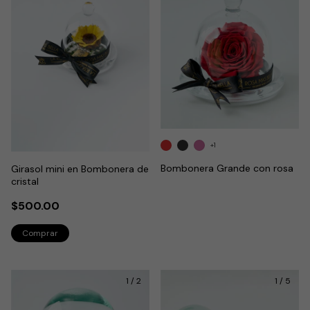
+1
Bombonera Grande con rosa
Girasol mini en Bombonera de
cristal
$500.00
1
/
2
1
/
5