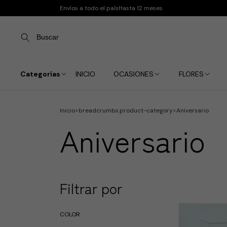
Envíos a todo el país
Hasta 12 meses
Buscar
Categorías
INICIO
OCASIONES
FLORES
Inicio
>
breadcrumbs.product-category
>
Aniversario
Aniversario
Filtrar por
COLOR