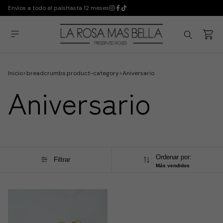
Envíos a todo el país
Hasta 12 meses
Inicio
>
breadcrumbs.product-category
>
Aniversario
Aniversario
Ordenar por:
Filtrar
Más vendidos