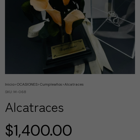
Inicio
>
OCASIONES
>
Cumpleaños
>
Alcatraces
SKU:
M-068
Alcatraces
$1,400.00