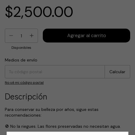
$2,500.00
Disponibles
Medios de envío
Entregas para el CP:
Cambiar CP
Calcular
No sé mi código postal
Descripción
Para conservar su belleza por años, sigue estas
recomendaciones:
🚫 No la riegues. Las flores preservadas no necesitan agua.