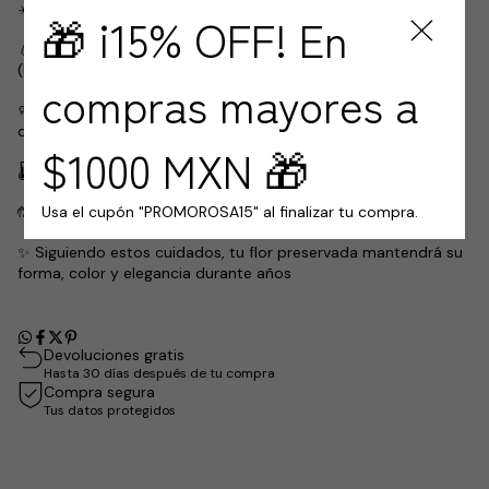
☀️ Evita la luz solar directa, ya que puede alterar su color.
🎁 ¡15% OFF! En
💧 No exponer a la humedad ni a lugares muy húmedos
(baños, exteriores o cocina).
compras mayores a
🧼 Limpia el polvo suavemente con una brocha o aire frío a
distancia.
$1000 MXN 🎁
🌡️ Mantenla en interiores, en un ambiente fresco y seco.
Usa el cupón "PROMOROSA15" al finalizar tu compra.
🤲 No manipular en exceso, sus pétalos son delicados.
✨ Siguiendo estos cuidados, tu flor preservada mantendrá su
forma, color y elegancia durante años
Devoluciones gratis
Hasta 30 días después de tu compra
Compra segura
Tus datos protegidos