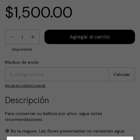
$1,500.00
Disponibles
Medios de envío
Entregas para el CP:
Cambiar CP
Calcular
No sé mi código postal
Descripción
Para conservar su belleza por años, sigue estas
recomendaciones:
🚫 No la riegues. Las flores preservadas no necesitan agua.