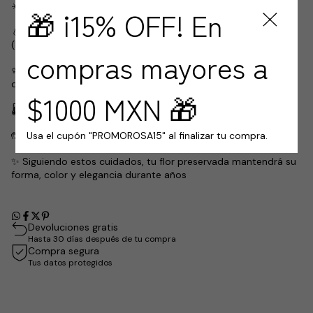
☀️ Evita la luz solar directa, ya que puede alterar su color.
🎁 ¡15% OFF! En
💧 No exponer a la humedad ni a lugares muy húmedos
(baños, exteriores o cocina).
compras mayores a
🧼 Limpia el polvo suavemente con una brocha o aire frío a
distancia.
$1000 MXN 🎁
🌡️ Mantenla en interiores, en un ambiente fresco y seco.
Usa el cupón "PROMOROSA15" al finalizar tu compra.
🤲 No manipular en exceso, sus pétalos son delicados.
✨ Siguiendo estos cuidados, tu flor preservada mantendrá su
forma, color y elegancia durante años
Devoluciones gratis
Hasta 30 días después de tu compra
Compra segura
Tus datos protegidos