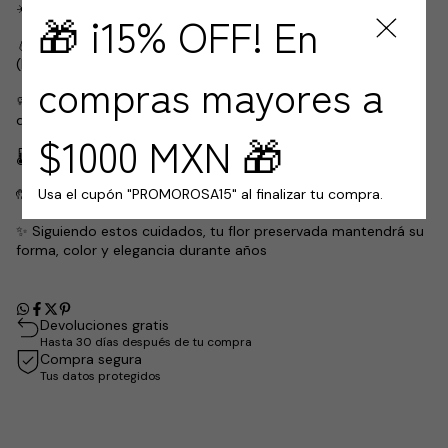
☀️ Evita la luz solar directa, ya que puede alterar su color.
🎁 ¡15% OFF! En
💧 No exponer a la humedad ni a lugares muy húmedos
(baños, exteriores o cocina).
compras mayores a
🧼 Limpia el polvo suavemente con una brocha o aire frío a
distancia.
$1000 MXN 🎁
🌡️ Mantenla en interiores, en un ambiente fresco y seco.
Usa el cupón "PROMOROSA15" al finalizar tu compra.
🤲 No manipular en exceso, sus pétalos son delicados.
✨ Siguiendo estos cuidados, tu flor preservada mantendrá su
forma, color y elegancia durante años
Devoluciones gratis
Hasta 30 días después de tu compra
Compra segura
Tus datos protegidos