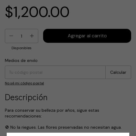
$1,200.00
Disponibles
Medios de envío
Entregas para el CP:
Cambiar CP
Calcular
No sé mi código postal
Descripción
Para conservar su belleza por años, sigue estas
recomendaciones:
🚫 No la riegues. Las flores preservadas no necesitan agua.