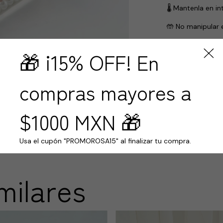
🌡️ Mantenla en i
🤲 No manipular 
✨ Siguiendo esto
🎁 ¡15% OFF! En
forma, color y e
compras mayores a
Devoluciones 
Hasta 30 días 
Compra segu
$1000 MXN 🎁
Tus datos prot
Usa el cupón "PROMOROSA15" al finalizar tu compra.
milares