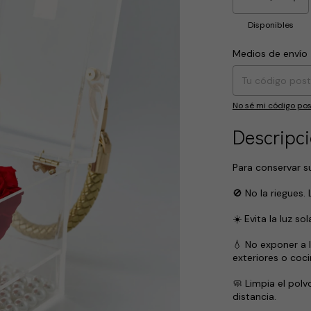
Disponibles
Medios de envío
Entregas para el CP
No sé mi código pos
Descripc
Para conservar s
🚫 No la riegues.
☀️ Evita la luz so
💧 No exponer a
exteriores o coci
🧼 Limpia el pol
distancia.