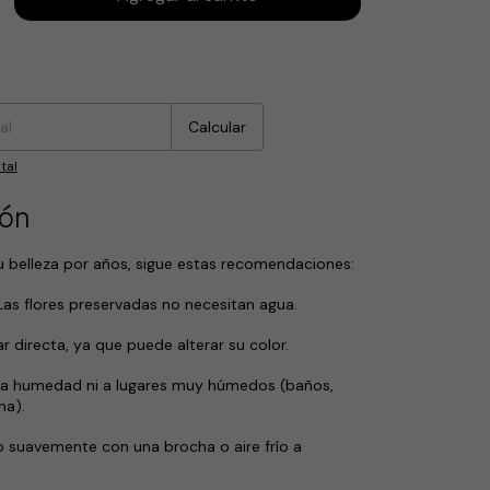
:
Cambiar CP
Calcular
tal
ión
u belleza por años, sigue estas recomendaciones:
 Las flores preservadas no necesitan agua.
lar directa, ya que puede alterar su color.
 la humedad ni a lugares muy húmedos (baños,
na).
vo suavemente con una brocha o aire frío a