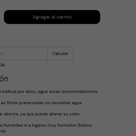
:
Cambiar CP
Calcular
tal
ión
u belleza por años, sigue estas recomendaciones:
 Las flores preservadas no necesitan agua.
lar directa, ya que puede alterar su color.
 la humedad ni a lugares muy húmedos (baños,
na).