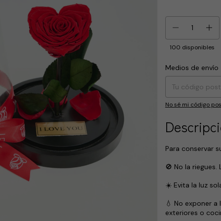
100
disponibles
Medios de envío
Entregas para el CP
No sé mi código pos
Descripc
Para conservar s
🚫 No la riegues.
☀️ Evita la luz so
💧 No exponer a
exteriores o coci