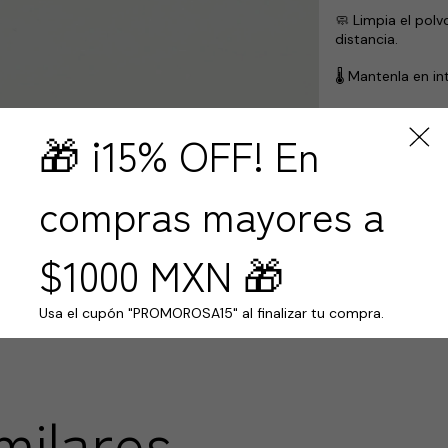
🧼 Limpia el pol
distancia.
🌡️ Mantenla en i
🤲 No manipular 
🎁 ¡15% OFF! En
✨ Siguiendo esto
forma, color y e
compras mayores a
Devoluciones 
$1000 MXN 🎁
Hasta 30 días 
Compra segu
Tus datos prot
Usa el cupón "PROMOROSA15" al finalizar tu compra.
milares