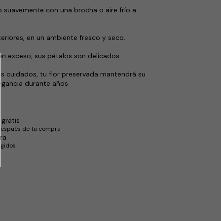
vo suavemente con una brocha o aire frío a
nteriores, en un ambiente fresco y seco.
en exceso, sus pétalos son delicados.
s cuidados, tu flor preservada mantendrá su
legancia durante años
gratis
después de tu compra
ra
egidos