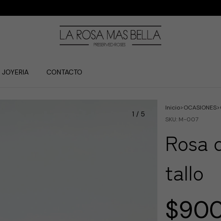
JOYERIA
CONTACTO
Inicio
>
OCASIONES
>
1
/
5
SKU:
M-007
Rosa 
tallo
$900