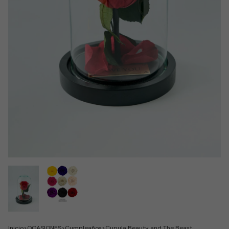
Inicio
>
OCASIONES
>
Cumpleaños
>
Cupula Beauty and The Beast