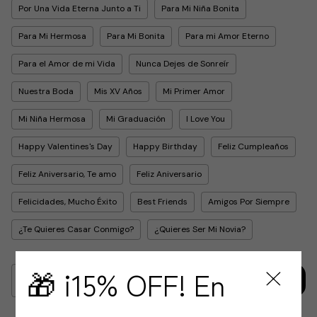
Por Una Vida Eterna Junto a Ti
Para Mi Niña Bonita
Para Mi Hermosa
Para Mi Bonita
Para mi Amor Eterno
Para el Amor de mi Vida
Nunca Dejes de Sonreír
Nuestra Boda
Mis XV Años
Mi Primer Amor
Mi Niña Hermosa
Mi Graduación
I Love You
Happy Valentines's Day
Happy Birthday
Feliz Cumpleaños
Feliz Aniversario, Te amo
Feliz Aniversario
Felicidades, Mucho Éxito
Best Friends
Amigos Por Siempre
¿Te Quieres Casar Conmigo?
¿Quieres Ser Mi Novia?
🎁 ¡15% OFF! En
100
disponibles